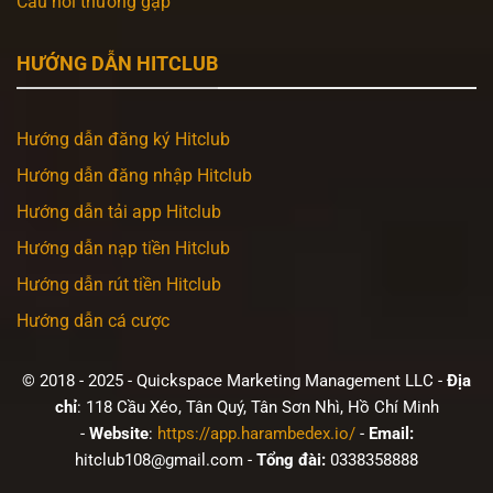
Câu hỏi thường gặp
HƯỚNG DẪN HITCLUB
Hướng dẫn đăng ký Hitclub
Hướng dẫn đăng nhập Hitclub
Hướng dẫn tải app Hitclub
Hướng dẫn nạp tiền Hitclub
Hướng dẫn rút tiền Hitclub
Hướng dẫn cá cược
© 2018 - 2025 - Quickspace Marketing Management LLC -
Địa
chỉ
: 118 Cầu Xéo, Tân Quý, Tân Sơn Nhì, Hồ Chí Minh
-
Website
:
https://app.harambedex.io/
-
Email:
hitclub108@gmail.com
-
Tổng đài:
0338358888