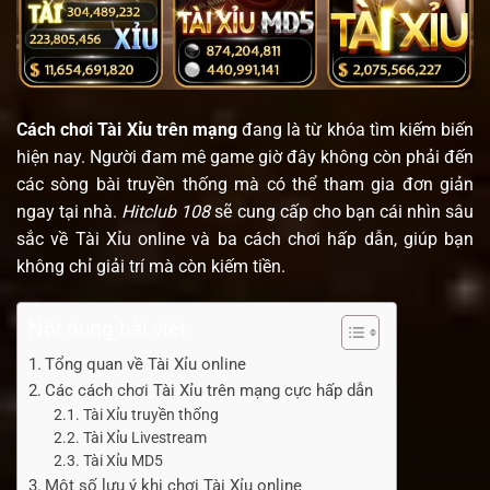
Cách chơi Tài Xỉu trên mạng
đang là từ khóa tìm kiếm biến
hiện nay. Người đam mê game giờ đây không còn phải đến
các sòng bài truyền thống mà có thể tham gia đơn giản
ngay tại nhà.
Hitclub 108
sẽ cung cấp cho bạn cái nhìn sâu
sắc về Tài Xỉu online và ba cách chơi hấp dẫn, giúp bạn
không chỉ giải trí mà còn kiếm tiền.
Nội dung bài viết
Tổng quan về Tài Xỉu online
Các cách chơi Tài Xỉu trên mạng cực hấp dẫn
Tài Xỉu truyền thống
Tài Xỉu Livestream
Tài Xỉu MD5
Một số lưu ý khi chơi Tài Xỉu online