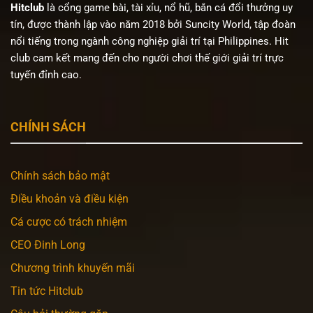
Hitclub
là cổng game bài, tài xỉu, nổ hũ, bắn cá đổi thưởng uy
tín,
được thành lập vào năm 2018 bởi Suncity World, tập đoàn
nổi tiếng trong ngành công nghiệp giải trí tại Philippines
. Hit
club cam kết mang đến cho người chơi thế giới giải trí trực
tuyến đỉnh cao.
CHÍNH SÁCH
Chính sách bảo mật
Điều khoản và điều kiện
Cá cược có trách nhiệm
CEO Đinh Long
Chương trình khuyến mãi
Tin tức Hitclub