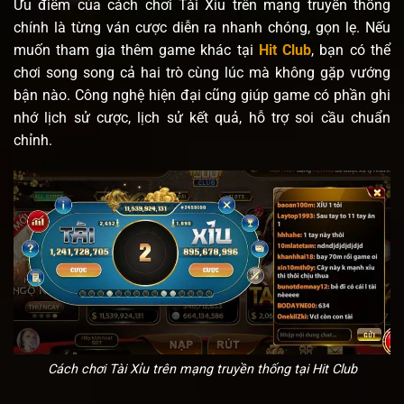
Ưu điểm của cách chơi Tài Xỉu trên mạng truyền thống
chính là từng ván cược diễn ra nhanh chóng, gọn lẹ. Nếu
muốn tham gia thêm game khác tại
Hit Club
, bạn có thể
chơi song song cả hai trò cùng lúc mà không gặp vướng
bận nào. Công nghệ hiện đại cũng giúp game có phần ghi
nhớ lịch sử cược, lịch sử kết quả, hỗ trợ soi cầu chuẩn
chỉnh.
Cách chơi Tài Xỉu trên mạng truyền thống tại Hit Club