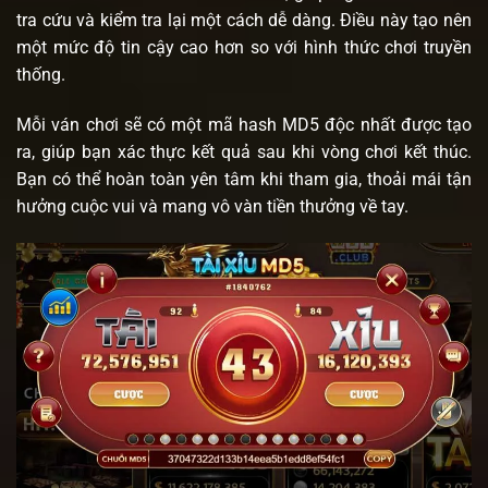
tra cứu và kiểm tra lại một cách dễ dàng. Điều này tạo nên
một mức độ tin cậy cao hơn so với hình thức chơi truyền
thống.
Mỗi ván chơi sẽ có một mã hash MD5 độc nhất được tạo
ra, giúp bạn xác thực kết quả sau khi vòng chơi kết thúc.
Bạn có thể hoàn toàn yên tâm khi tham gia, thoải mái tận
hưởng cuộc vui và mang vô vàn tiền thưởng về tay.