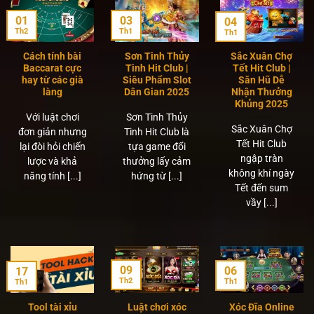
01
03
04
Th2
Th1
Th1
Cách tính bài
Sơn Tinh Thủy
Sắc Xuân Chợ
Baccarat cực
Tinh Hit Club |
Tết Hit Club |
hay từ các già
Siêu Phẩm Slot
Săn Hũ Dễ
làng
Dân Gian 2025
Nhận Thưởng
Khủng 2025
Với luật chơi
Sơn Tinh Thủy
Sắc Xuân Chợ
đơn giản nhưng
Tinh Hit Club là
Tết Hit Club
lại đòi hỏi chiến
tựa game đổi
ngập tràn
lược và khả
thưởng lấy cảm
không khí ngày
năng tính [...]
hứng từ [...]
Tết đến sum
vầy [...]
09
06
17
Th2
Th1
Th1
Tool tài xỉu
Luật chơi xóc
Xóc Đĩa Online