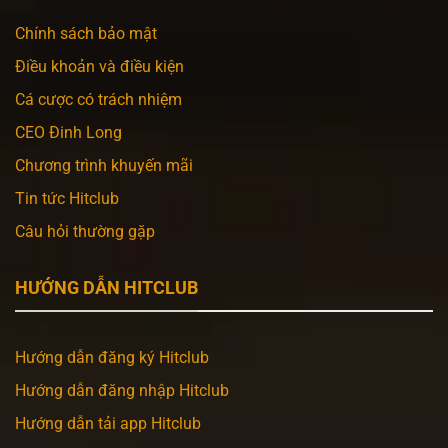
Chính sách bảo mật
Điều khoản và điều kiện
Cá cược có trách nhiệm
CEO Đinh Long
Chương trình khuyến mãi
Tin tức Hitclub
Câu hỏi thường gặp
HƯỚNG DẪN HITCLUB
Hướng dẫn đăng ký Hitclub
Hướng dẫn đăng nhập Hitclub
Hướng dẫn tải app Hitclub