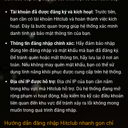
Tài khoản đã được đăng ký và kích hoạt
: Trước tiên,
bạn cần có tài khoản Hitclub và hoàn thành việc kích
hoạt. Đây là bước quan trọng giúp hệ thống xác minh
danh tính và bảo mật thông tin của bạn.
Thông tin đăng nhập chính xác:
Hãy đảm bảo nhập
đúng tên đăng nhập và mật khẩu mà bạn đã đăng ký.
Để tránh quên hoặc mất thông tin, hãy lưu lại ở nơi an
toàn. Nếu không may quên mật khẩu, bạn có thể sử
dụng tính năng khôi phục được cung cấp trên hệ thống.
Địa chỉ IP được hỗ trợ:
Địa chỉ IP của bạn cần nằm
trong khu vực mà Hitclub hỗ trợ. Dù hệ thống đang mở
rộng phạm vi hoạt động, hãy kiểm tra kỹ các điều khoản
liên quan đến khu vực để tránh xảy ra lỗi không mong
muốn trong quá trình đăng nhập.
Hướng dẫn đăng nhập Hitclub nhanh gọn chỉ