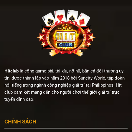
Hitclub
là cổng game bài, tài xỉu, nổ hũ, bắn cá đổi thưởng uy
tín,
được thành lập vào năm 2018 bởi Suncity World, tập đoàn
nổi tiếng trong ngành công nghiệp giải trí tại Philippines
. Hit
club cam kết mang đến cho người chơi thế giới giải trí trực
tuyến đỉnh cao.
CHÍNH SÁCH