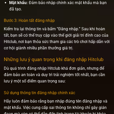
Mật khẩu:
Đảm bảo nhập chính xác mật khẩu mà bạn
đã tạo.
Bước 3: Hoàn tất đăng nhập
Kiểm tra lại thông tin và bấm “Đăng nhập.” Sau khi hoàn
tất, bạn sẽ có thể truy cập vào thế giới giải trí đỉnh cao của
Hitclub, nơi bạn thỏa sức tham gia các trò chơi hấp dẫn với
cơ hội giành nhiều phần thưởng giá trị.
Những lưu ý quan trọng khi đăng nhập Hitclub
Dù quá trình đăng nhập Hitclub khá đơn giản, nhưng để
đảm bảo an toàn và duy trì trải nghiệm tốt nhất, bạn cần
lưu ý một số điểm quan trọng sau:
Sử dụng thông tin đăng nhập chính xác
Hãy luôn đảm bảo rằng bạn nhập đúng tên đăng nhập và
mật khẩu. Việc cung cấp sai thông tin không chỉ gây gián
đoạn mà còn có thể dẫn đến tình trạng tài khoản bị khóa