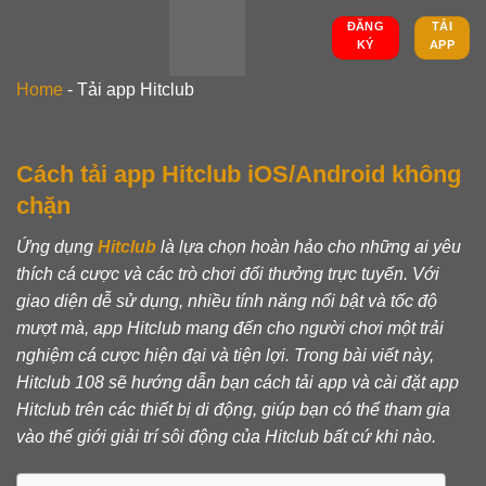
Chuyển
ĐĂNG
TẢI
đến
KÝ
APP
nội
Home
-
Tải app Hitclub
dung
Cách tải app Hitclub iOS/Android không
chặn
Ứng dụng
Hitclub
là lựa chọn hoàn hảo cho những ai yêu
thích cá cược và các trò chơi đổi thưởng trực tuyến. Với
giao diện dễ sử dụng, nhiều tính năng nổi bật và tốc độ
mượt mà, app Hitclub mang đến cho người chơi một trải
nghiệm cá cược hiện đại và tiện lợi. Trong bài viết này,
Hitclub 108
sẽ hướng dẫn bạn cách tải app và cài đặt app
Hitclub trên các thiết bị di động, giúp bạn có thể tham gia
vào thế giới giải trí sôi động của Hitclub bất cứ khi nào.