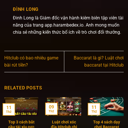
ĐÌNH LONG
Đinh Long là Giám đốc vận hành kiêm biên tập viên tài
năng của trang app.harambedex.io. Anh mong muốn
chia sẻ những kiến thức bổ ích về trò chơi đổi thưởng.
Hitclub có bao nhiêu game
Baccarat là gì? Luật chơi
bài rút tiền?
baccarat tại Hitclub
RELATED POSTS
09
11
11
Th2
Th2
Th2
Top 3 cách bắt
Luật chơi xóc
Top 4 sách dạy
cầu tài xỉu cực
đĩa Hitclub chi
chơi Baccarat