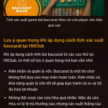
Tính xác suất game bài baccarat theo rút cửa player cho hiệu
quả cao
Lưu ý quan trọng khi áp dụng cách tính xác suất
baccarat tại HitClub
Khi áp dụng cách tính bài baccarat từ các cao thủ tại
HitClub, có một số lưu ý quan trọng mà bạn cần nhớ:
Kiên nhẫn và quản lý vốn: Baccarat là một trò chơi
không thể dựa vào may mắn hoàn toàn. Kiên nhẫn và
khả năng quản lý vốn tốt sẽ giúp bạn tránh rủi ro và tối
đa hóa lợi nhuận.
Không đặt cược vào cửa Hòa quá nhiều: Mặc dù cửa
Hòa có tỷ lệ trả thưởng cao, nhưng xác suất thắng của