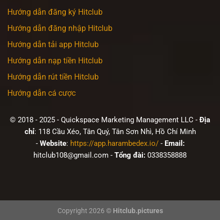
Hướng dẫn đăng ký Hitclub
Hướng dẫn đăng nhập Hitclub
Hướng dẫn tải app Hitclub
Hướng dẫn nạp tiền Hitclub
Hướng dẫn rút tiền Hitclub
Hướng dẫn cá cược
© 2018 - 2025 - Quickspace Marketing Management LLC -
Địa
chỉ
: 118 Cầu Xéo, Tân Quý, Tân Sơn Nhì, Hồ Chí Minh
-
Website
:
https://app.harambedex.io/
-
Email:
hitclub108@gmail.com
-
Tổng đài:
0338358888
Copyright 2026 ©
Hitclub.pictures