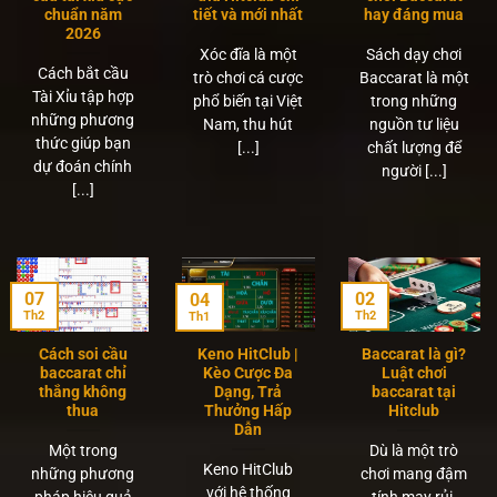
chuẩn năm
tiết và mới nhất
hay đáng mua
2026
Xóc đĩa là một
Sách dạy chơi
Cách bắt cầu
trò chơi cá cược
Baccarat là một
Tài Xỉu tập hợp
phổ biến tại Việt
trong những
những phương
Nam, thu hút
nguồn tư liệu
thức giúp bạn
[...]
chất lượng để
dự đoán chính
người [...]
[...]
07
02
04
Th2
Th2
Th1
Cách soi cầu
Keno HitClub |
Baccarat là gì?
baccarat chỉ
Kèo Cược Đa
Luật chơi
thắng không
Dạng, Trả
baccarat tại
thua
Thưởng Hấp
Hitclub
Dẫn
Một trong
Dù là một trò
Keno HitClub
những phương
chơi mang đậm
với hệ thống
pháp hiệu quả
tính may rủi,