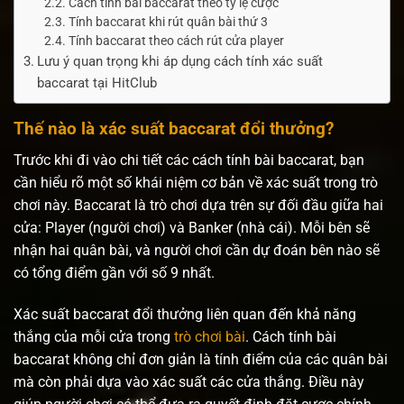
Cách tính bài baccarat theo tỷ lệ cược
Tính baccarat khi rút quân bài thứ 3
Tính baccarat theo cách rút cửa player
Lưu ý quan trọng khi áp dụng cách tính xác suất
baccarat tại HitClub
Thế nào là xác suất baccarat đổi thưởng?
Trước khi đi vào chi tiết các cách tính bài baccarat, bạn
cần hiểu rõ một số khái niệm cơ bản về xác suất trong trò
chơi này. Baccarat là trò chơi dựa trên sự đối đầu giữa hai
cửa: Player (người chơi) và Banker (nhà cái). Mỗi bên sẽ
nhận hai quân bài, và người chơi cần dự đoán bên nào sẽ
có tổng điểm gần với số 9 nhất.
Xác suất baccarat đổi thưởng liên quan đến khả năng
thắng của mỗi cửa trong
trò chơi bài
. Cách tính bài
baccarat không chỉ đơn giản là tính điểm của các quân bài
mà còn phải dựa vào xác suất các cửa thắng. Điều này