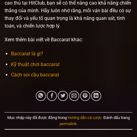
cao thủ tại HitClub, bạn sẽ có thể nâng cao khả năng chiến
thắng của mình. Hãy luôn nhớ rằng, mỗi ván bài đều có sự
thay đổi và yếu tố quan trọng là khả năng quan sát, tính
toán, và chiến lược hợp lý.
Xem thêm bài viết về Baccarat khác:
Baccarat là gì?
Kỹ thuật chơi baccarat
Cách soi cầu baccarat
Mục nhập này đã được đăng trong
Hướng dẫn cá cược
. Đánh dấu trang
permalink
.