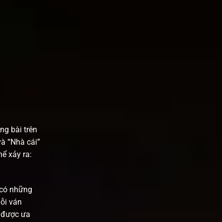
ng bài trên
và “Nhà cái”
hể xảy ra:
 có những
Mỗi ván
n được ưa