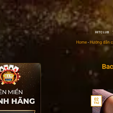
Chuyển
đến
nội
dung
HITCLUB
Home
-
Hướng dẫn c
Bac
02
Th2