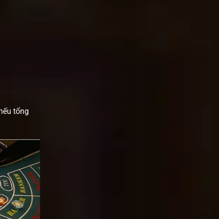
 nếu tổng