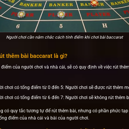
Người chơi cần nắm chắc cách tính điểm khi chơi bài baccarat
út thêm bài baccarat là gì?
 điểm của người chơi và nhà cái, sẽ có quy định về việc rút thêm
i chơi có tổng điểm từ 0 đến 5: Người chơi sẽ được rút thêm mộ
i chơi có tổng điểm từ 6 đến 7: Người chơi sẽ không rút thêm b
g có quy tắc tương tự để rút thêm bài, nhưng có phần phức tạp 
ổng điểm của nhà cái và bài của người chơi.