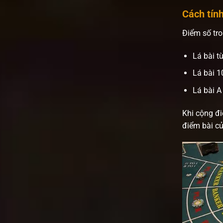
Cách tín
Điểm số tro
Lá bài từ
Lá bài 10
Lá bài A 
Khi cộng đi
điểm bài của