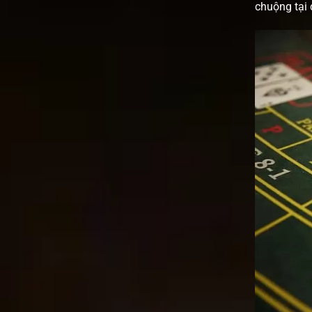
chuộng tại 