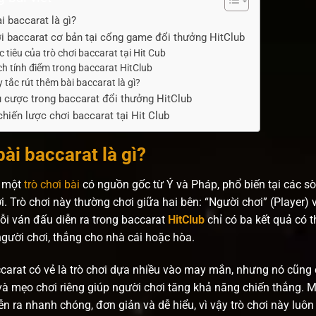
 baccarat là gì?
i baccarat cơ bản tại cổng game đổi thưởng HitClub
 tiêu của trò chơi baccarat tại Hit Cub
h tính điểm trong baccarat HitClub
 tắc rút thêm bài baccarat là gì?
u cược trong baccarat đổi thưởng HitClub
hiến lược chơi baccarat tại Hit Club
ài baccarat là gì?
à một
trò chơi bài
có nguồn gốc từ Ý và Pháp, phổ biến tại các sò
ới. Trò chơi này thường chơi giữa hai bên: “Người chơi” (Player) 
ỗi ván đấu diễn ra trong baccarat
HitClub
chỉ có ba kết quả có t
gười chơi, thắng cho nhà cái hoặc hòa.
carat có vẻ là trò chơi dựa nhiều vào may mắn, nhưng nó cũng
và mẹo chơi riêng giúp người chơi tăng khả năng chiến thắng. 
ễn ra nhanh chóng, đơn giản và dễ hiểu, vì vậy trò chơi này luô