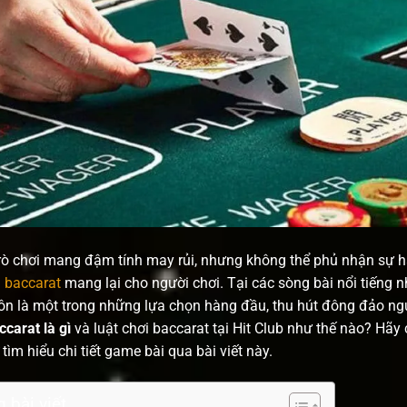
trò chơi mang đậm tính may rủi, nhưng không thể phủ nhận sự 
à
baccarat
mang lại cho người chơi. Tại các sòng bài nổi tiếng n
uôn là một trong những lựa chọn hàng đầu, thu hút đông đảo n
ccarat là gì
và luật chơi baccarat tại Hit Club như thế nào? Hãy
tìm hiểu chi tiết game bài qua bài viết này.
 bài viết