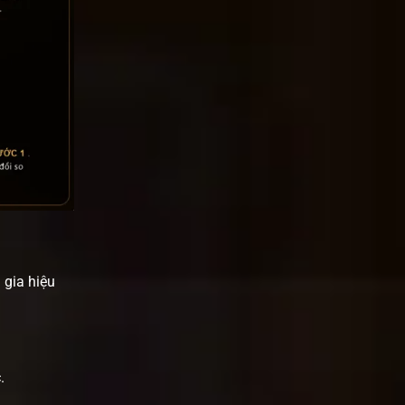
 gia hiệu
.