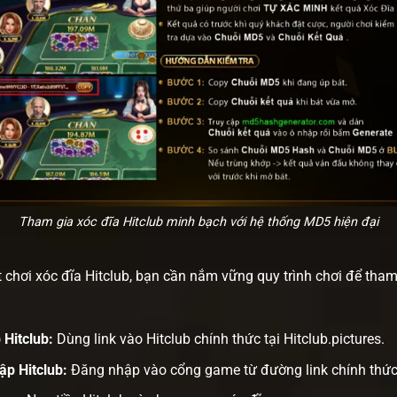
Tham gia xóc đĩa Hitclub minh bạch với hệ thống MD5 hiện đại
t chơi xóc đĩa Hitclub, bạn cần nắm vững quy trình chơi để tham
 Hitclub:
Dùng link vào Hitclub chính thức tại Hitclub.pictures.
ập Hitclub:
Đăng nhập vào cổng game từ đường link chính thức