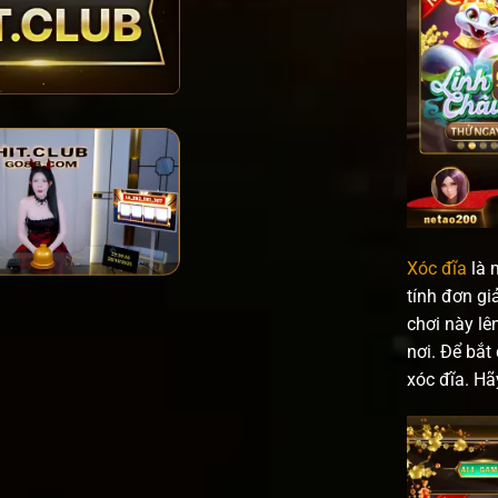
Xóc đĩa
là 
tính đơn gi
chơi này lê
nơi. Để bắt
xóc đĩa. H