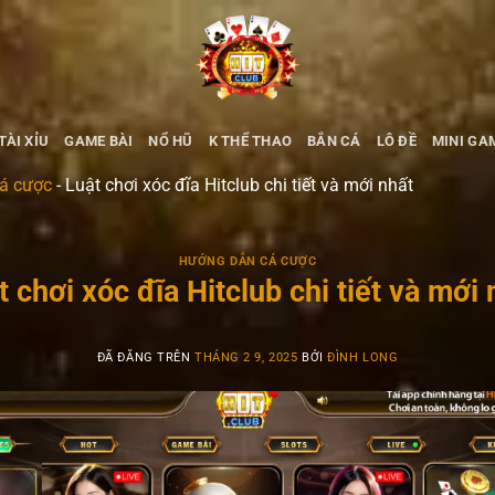
TÀI XỈU
GAME BÀI
NỔ HŨ
K THỂ THAO
BẮN CÁ
LÔ ĐỀ
MINI GA
á cược
-
Luật chơi xóc đĩa Hitclub chi tiết và mới nhất
HƯỚNG DẪN CÁ CƯỢC
t chơi xóc đĩa Hitclub chi tiết và mới 
ĐÃ ĐĂNG TRÊN
THÁNG 2 9, 2025
BỞI
ĐÌNH LONG