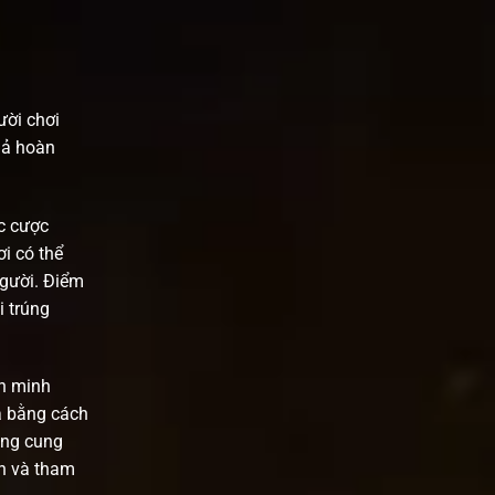
ười chơi
uả hoàn
ức cược
i có thể
người. Điểm
i trúng
h minh
uả bằng cách
ũng cung
en và tham