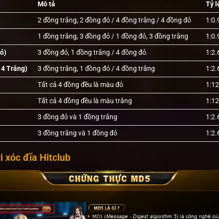
Mô tả
Tỷ l
2 đồng trắng, 2 đồng đỏ / 4 đồng trắng / 4 đồng đỏ
1:0.
1 đồng trắng, 3 đồng đỏ / 1 đồng đỏ, 3 đồng trắng
1:0.
Đỏ)
3 đồng đỏ, 1 đồng trắng / 4 đồng đỏ
1:2.
 4 Trắng)
3 đồng trắng, 1 đồng đỏ / 4 đồng trắng
1:2.
Tất cả 4 đồng đều là màu đỏ
1:1
Tất cả 4 đồng đều là màu trắng
1:1
3 đồng đỏ và 1 đồng trắng
1:2.
3 đồng trắng và 1 đồng đỏ
1:2.
 xóc đĩa Hitclub