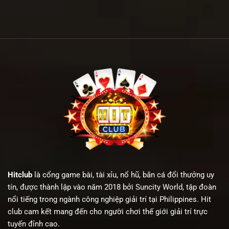
Hitclub
là cổng game bài, tài xỉu, nổ hũ, bắn cá đổi thưởng uy
tín,
được thành lập vào năm 2018 bởi Suncity World, tập đoàn
nổi tiếng trong ngành công nghiệp giải trí tại Philippines
. Hit
club cam kết mang đến cho người chơi thế giới giải trí trực
tuyến đỉnh cao.