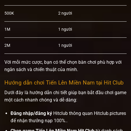
500K
2 người
1M
1 người
2M
1 người
Với mỗi mức cược, bạn có thể chọn bàn chơi phù hợp với
ngân sách và chiến thuật của mình.
Hướng dẫn chơi Tiến Lên Miền Nam tại Hit Club
Dưới đây là hướng dẫn chi tiết giúp bạn bắt đầu chơi game
một cách nhanh chóng và dễ dàng:
Đăng nhập/đăng ký
Hitclub thông quan Hitclub.pictures
để nhận thưởng nạp 100%..
Chọn game Tiến Lên Miền Nam Hit Club
từ danh sách