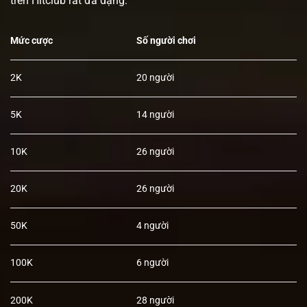
trên Hitclub rất đa dạng:
Mức cược
Số người chơi
2K
20 người
5K
14 người
10K
26 người
20K
26 người
50K
4 người
100K
6 người
200K
28 người