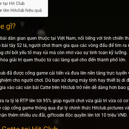
e tại Hit Club
e tên Hitclub hiệu quả
e gì?
 bài dân gian quen thuộc tại Việt Nam, nổi tiếng với tính chiến 
bài tây 52 lá, người chơi tham gia qua các vòng đấu để tìm ra 
g chỉ bởi yếu tố may rủi mà còn nhờ vào sự tính toán kỹ lưỡng. 
óa giải trí quen thuộc từ các làng quê cho đến thành phố lớn.
Club đã được cổng game cải tiến và đưa lên nền tảng trực tuyến 
 nghiệm cho người chơi. Dù bạn sử dụng máy tính hay thiết bị di
gia vào các ván bài Catte trên Hitclub trở nên dễ dàng hơn bao g
a ra tỷ lệ RTP lên tới 95% giúp người chơi vừa giải trí vừa có c
ruy cập cổng game thông qua đại lý chính thức Hitclub.pictures v
ận thêm nhiều ưu đãi, giftcode độc quyền lên tới 10 triệu VNĐ.