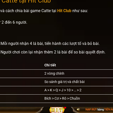
 Catte tại Hit Club
 và cách chia bài game Catte tại
Hit Club
như sau:
 2 đến 6 người.
Mỗi người nhận 4 lá bài, tiến hành các lượt tố và bỏ bài.
 Người chơi còn lại nhận thêm 2 lá bài để so bài quyết định.
Chi tiết
2 vòng chính
So sánh giá trị và chất bài
A > K > Q > J > 10 > … > 2
Bích > Cơ > Rô > Chuồn