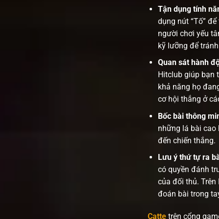
Tận dụng tính nă
dụng nút “Tố” để 
người chơi yếu tâ
kỹ lưỡng để tránh
Quan sát hành độ
Hitclub giúp bạn 
khả năng họ đang 
cơ hội thắng ở cá
Bốc bài thông mi
những lá bài cao h
đến chiến thắng.
Lưu ý thứ tự ra b
có quyền đánh trư
của đối thủ. Trên
đoán bài trong ta
Catte
trên cổng game