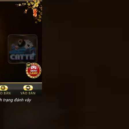
h trạng đánh vây