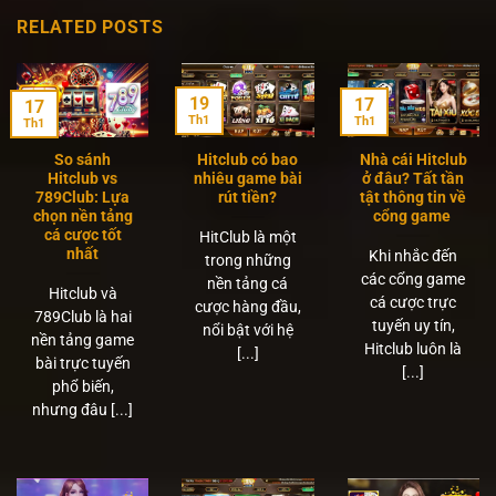
RELATED POSTS
19
17
17
Th1
Th1
Th1
So sánh
Hitclub có bao
Nhà cái Hitclub
Hitclub vs
nhiêu game bài
ở đâu? Tất tần
789Club: Lựa
rút tiền?
tật thông tin về
chọn nền tảng
cổng game
cá cược tốt
HitClub là một
nhất
Khi nhắc đến
trong những
các cổng game
nền tảng cá
Hitclub và
cá cược trực
cược hàng đầu,
789Club là hai
tuyến uy tín,
nổi bật với hệ
nền tảng game
Hitclub luôn là
[...]
bài trực tuyến
[...]
phổ biến,
nhưng đâu [...]