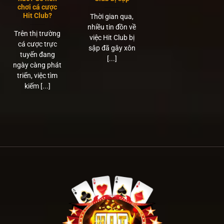
chơi cá cược
Hit Club?
Thời gian qua,
nhiều tin đồn về
Trên thị trường
việc Hit Club bị
cá cược trực
sập đã gây xôn
tuyến đang
[...]
ngày càng phát
triển, việc tìm
kiếm [...]