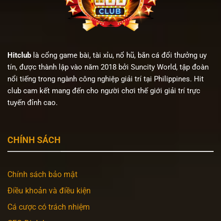
Hitclub
là cổng game bài, tài xỉu, nổ hũ, bắn cá đổi thưởng uy
tín,
được thành lập vào năm 2018 bởi Suncity World, tập đoàn
nổi tiếng trong ngành công nghiệp giải trí tại Philippines
. Hit
club cam kết mang đến cho người chơi thế giới giải trí trực
tuyến đỉnh cao.
CHÍNH SÁCH
Chính sách bảo mật
Điều khoản và điều kiện
Cá cược có trách nhiệm