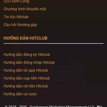
CEO Đinh Long
Chương trình khuyến mãi
Tin tức Hitclub
Câu hỏi thường gặp
HƯỚNG DẪN HITCLUB
Hướng dẫn đăng ký Hitclub
Hướng dẫn đăng nhập Hitclub
Hướng dẫn tải app Hitclub
Hướng dẫn nạp tiền Hitclub
Hướng dẫn rút tiền Hitclub
Hướng dẫn cá cược