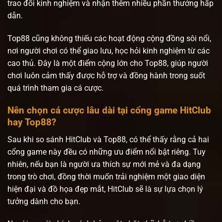
trao đổi kinh nghiệm và nhận thêm nhiều phần thưởng hấp
dẫn.
Top88 cũng không thiếu các hoạt động cộng đồng sôi nổi,
nơi người chơi có thể giao lưu, học hỏi kinh nghiệm từ các
cao thủ. Đây là một điểm cộng lớn cho Top88, giúp người
chơi luôn cảm thấy được hỗ trợ và đồng hành trong suốt
quá trình tham gia cá cược.
Nên chọn cá cược lâu dài tại cổng game HitClub
hay Top88?
Sau khi so sánh HitClub và Top88, có thể thấy rằng cả hai
cổng game này đều có những ưu điểm nổi bật riêng. Tuy
nhiên, nếu bạn là người ưa thích sự mới mẻ và đa dạng
trong trò chơi, đồng thời muốn trải nghiệm một giao diện
hiện đại và đồ họa đẹp mắt, HitClub sẽ là sự lựa chọn lý
tưởng dành cho bạn.