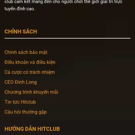
club cam kết mang đến cho người chơi thế giới giải trí trực
tuyến đỉnh cao.
CHÍNH SÁCH
Chính sách bảo mật
Điều khoản và điều kiện
Cá cược có trách nhiệm
CEO Đinh Long
Chương trình khuyến mãi
Tin tức Hitclub
Câu hỏi thường gặp
HƯỚNG DẪN HITCLUB