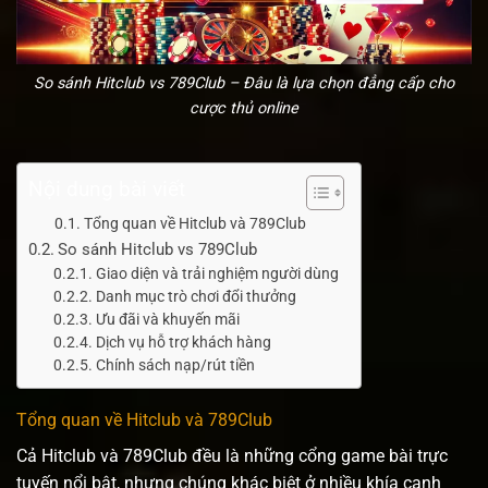
So sánh Hitclub vs 789Club – Đâu là lựa chọn đẳng cấp cho
cược thủ online
Nội dung bài viết
Tổng quan về Hitclub và 789Club
So sánh Hitclub vs 789Club
Giao diện và trải nghiệm người dùng
Danh mục trò chơi đổi thưởng
Ưu đãi và khuyến mãi
Dịch vụ hỗ trợ khách hàng
Chính sách nạp/rút tiền
Tổng quan về Hitclub và 789Club
Cả Hitclub và 789Club đều là những cổng game bài trực
tuyến nổi bật, nhưng chúng khác biệt ở nhiều khía cạnh