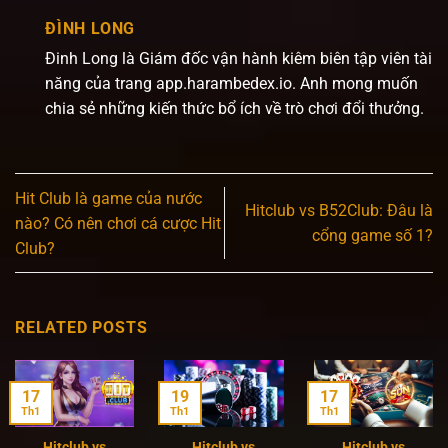
ĐÌNH LONG
Đinh Long là Giám đốc vận hành kiêm biên tập viên tài
năng của trang app.harambedex.io. Anh mong muốn
chia sẻ những kiến thức bổ ích về trò chơi đổi thưởng.
Hit Club là game của nước
Hitclub vs B52Club: Đâu là
nào? Có nên chơi cá cược Hit
cổng game số 1?
Club?
RELATED POSTS
17
19
17
Th1
Th1
Th1
Hitclub vs
Hitclub vs
Hitclub vs