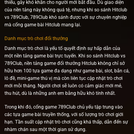
thiếu, gây khó khăn cho người mới bắt đầu. Dù giao diện
của nền tảng này không quá tệ, nhưng khi so sánh Hitclub
vs 789Club, 789Club khó sánh được với sự chuyên nghiệp
mà cổng game bài Hitclub mang lại.
Danh mục trò chơi đổi thưởng
Danh mục trò chơi là yếu tố quyết định sự hấp dẫn của
một nền tảng game bài trực tuyến. Khi so sánh Hitclub vs
789Club, nền tảng game đổi thưởng Hitclub không chỉ sở
hữu hơn 100 tựa game đa dạng như game bài, slot, bắn cá,
lô đề, mini-game thú vị mà còn liên tục cập nhật trò chơi
mới mỗi tháng. Người chơi sẽ luôn có cảm giác mới mẻ,
thu hút, dù là những anh em bằng hữu khó tính nhất.
Trong khi đó, cổng game 789Club chủ yếu tập trung vào
các tựa game bài truyền thống, với số lượng trò chơi giới
hạn. Tần suất cập nhật trò chơi cũng khá thấp, dẫn đến sự
nhàm chán sau một thời gian sử dụng.