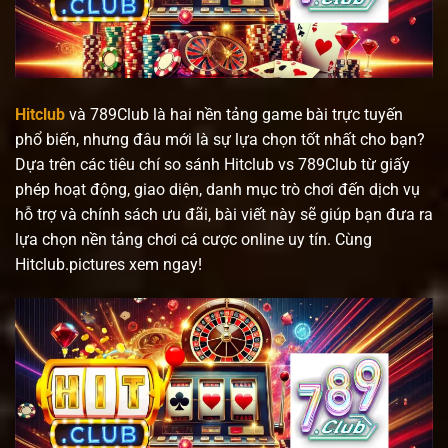
Hitclub
và 789Club là hai nền tảng game bài trực tuyến
phổ biến, nhưng đâu mới là sự lựa chọn tốt nhất cho bạn?
Dựa trên các tiêu chí so sánh Hitclub vs 789Club từ giấy
phép hoạt động, giao diện, danh mục trò chơi đến dịch vụ
hỗ trợ và chính sách ưu đãi, bài viết này sẽ giúp bạn đưa ra
lựa chọn nền tảng chơi cá cược online uy tín. Cùng
Hitclub.pictures xem ngay!