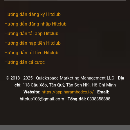
Hướng dẫn đăng ký Hitclub
Hướng dẫn đăng nhập Hitclub
Hướng dẫn tải app Hitclub
Hướng dẫn nạp tiền Hitclub
Hướng dẫn rút tiền Hitclub
Hướng dẫn cá cược
© 2018 - 2025 - Quickspace Marketing Management LLC -
Địa
chỉ
: 118 Cầu Xéo, Tân Quý, Tân Sơn Nhì, Hồ Chí Minh
-
Website
:
https://app.harambedex.io/
-
Email:
hitclub108@gmail.com
-
Tổng đài:
0338358888