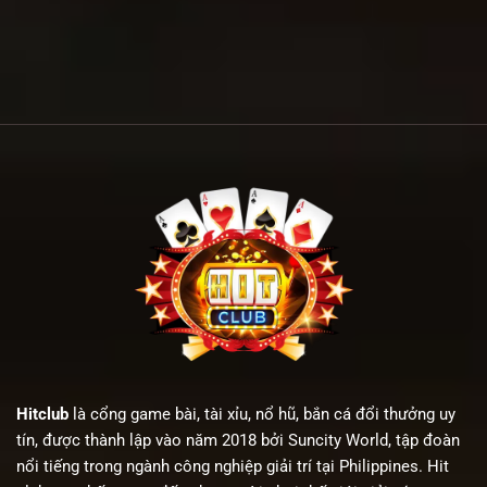
Hitclub
là cổng game bài, tài xỉu, nổ hũ, bắn cá đổi thưởng uy
tín,
được thành lập vào năm 2018 bởi Suncity World, tập đoàn
nổi tiếng trong ngành công nghiệp giải trí tại Philippines
. Hit