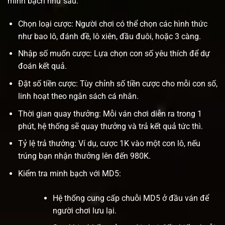
minh bạch như sau:
Chọn loại cược: Người chơi có thể chọn các hình thức
như bao lô, đánh đề, lô xiên, đầu đuôi, hoặc 3 càng.
Nhập số muốn cược: Lựa chọn con số yêu thích để dự
đoán kết quả.
Đặt số tiền cược: Tùy chỉnh số tiền cược cho mỗi con số,
linh hoạt theo ngân sách cá nhân.
Thời gian quay thưởng: Mỗi ván chơi diễn ra trong 1
phút, hệ thống sẽ quay thưởng và trả kết quả tức thì.
Tỷ lệ trả thưởng: Ví dụ, cược 1K vào một con lô, nếu
trúng bạn nhận thưởng lên đến 980K.
Kiểm tra minh bạch với MD5:
Hệ thống cung cấp chuỗi MD5 ở đầu ván để
người chơi lưu lại.