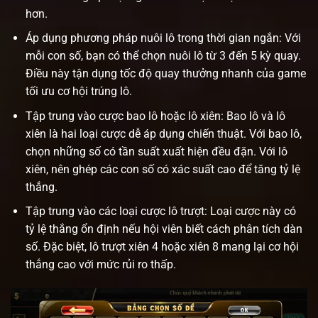
hơn.
Áp dụng phương pháp nuôi lô trong thời gian ngắn: Với
mỗi con số, bạn có thể chọn nuôi lô từ 3 đến 5 kỳ quay.
Điều này tận dụng tốc độ quay thưởng nhanh của game
tối ưu cơ hội trúng lô.
Tập trung vào cược bao lô hoặc lô xiên: Bao lô và lô
xiên là hai loại cược dễ áp dụng chiến thuật. Với bao lô,
chọn những số có tần suất xuất hiện đều đặn. Với lô
xiên, nên ghép các con số có xác suất cao để tăng tỷ lệ
thắng.
Tập trung vào các loại cược lô trượt: Loại cược này có
tỷ lệ thắng ổn định nếu hội viên biết cách phân tích dàn
số. Đặc biệt, lô trượt xiên 4 hoặc xiên 8 mang lại cơ hội
thắng cao với mức rủi ro thấp.