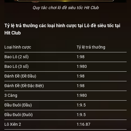
Quy tắc chơi lô đề siêu tốc Hit Club
Tỷ lệ trả thưởng các loại hình cược tại Lô đề siêu tốc tại
Hit Club
Loại hình cược
Tỷ lệ trả thưởng
Bao Lô (2 số)
1:98
Bao Lô (3 số)
1:980
Đánh Đề (Đề Đầu)
1:98
Đánh Đề (Đề Đặc Biệt)
1:98
3 Càng
1:980
Đầu Đuôi (Đầu)
1:9.5
Đầu Đuôi (Đuôi)
1:9.5
Lô Xiên 2
1:16.87