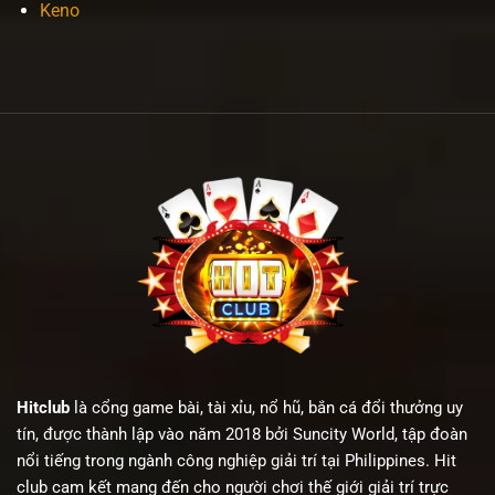
Keno
Hitclub
là cổng game bài, tài xỉu, nổ hũ, bắn cá đổi thưởng uy
tín,
được thành lập vào năm 2018 bởi Suncity World, tập đoàn
nổi tiếng trong ngành công nghiệp giải trí tại Philippines
. Hit
club cam kết mang đến cho người chơi thế giới giải trí trực