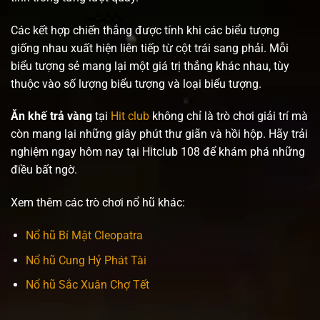
Các kết hợp chiến thắng được tính khi các biểu tượng
giống nhau xuất hiện liên tiếp từ cột trái sang phải. Mỗi
biểu tượng sẻ mang lại một giá trị thắng khác nhau, tùy
thuộc vào số lượng biểu tượng và loại biểu tượng.
Ăn khế trả vàng
tại
Hit club
không chỉ là trò chơi giải trí mà
còn mang lại những giây phút thư giãn và hồi hộp. Hãy trải
nghiệm ngay hôm nay tại Hitclub 108 để khám phá những
điều bất ngờ.
Xem thêm các trò chơi nổ hũ khác:
Nổ hũ Bí Mật Cleopatra
Nổ hũ Cung Hỷ Phát Tài
Nổ hũ Sắc Xuân Chợ Tết