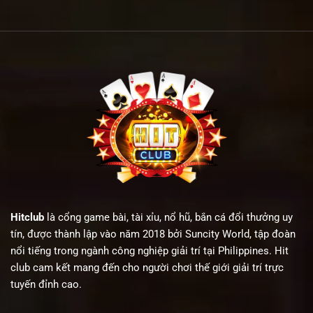
Hitclub
là cổng game bài, tài xỉu, nổ hũ, bắn cá đổi thưởng uy
tín,
được thành lập vào năm 2018 bởi Suncity World, tập đoàn
nổi tiếng trong ngành công nghiệp giải trí tại Philippines
. Hit
club cam kết mang đến cho người chơi thế giới giải trí trực
tuyến đỉnh cao.